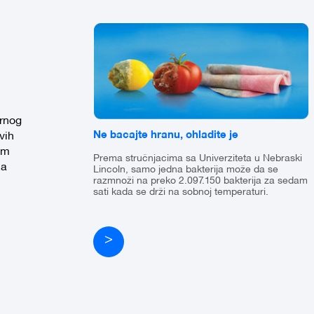
urnog
Ne bacajte hranu, ohladite je
vih
im
Prema stručnjacima sa Univerziteta u Nebraski
ja
Lincoln, samo jedna bakterija može da se
razmnoži na preko 2.097.150 bakterija za sedam
sati kada se drži na sobnoj temperaturi.
>