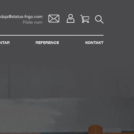
odaja@status-frigo.com
Vaša korpa
Pišite nam
NTAR
REFERENCE
KONTAKT