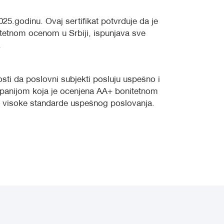
025.godinu. Ovaj sertifikat potvrđuje da je
itetnom ocenom u Srbiji, ispunjava sve
.
sti da poslovni subjekti posluju uspešno i
mpanijom koja je ocenjena AA+ bonitetnom
ve visoke standarde uspešnog poslovanja.