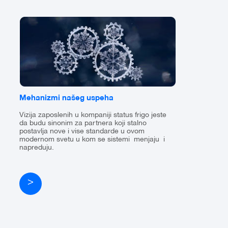
Mehanizmi našeg uspeha
Vizija zaposlenih u kompaniji status frigo jeste
da budu sinonim za partnera koji stalno
postavlja nove i vise standarde u ovom
modernom svetu u kom se sistemi menjaju i
napreduju.
>