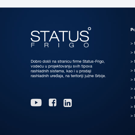
P
Dobro došli na stranicu firme Status-Frigo,
vodeću u projektovanju svih tipova
rashladnih sistema, kao i u prodaji
rashladnih uređaja, na teritoriji južne Srbije.
Linkedin
Youtube
Facebook