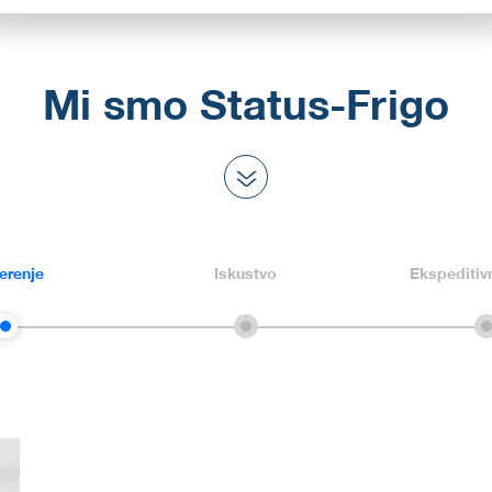
Mi smo Status-Frigo
erenje
Iskustvo
Ekspeditiv
0
0
0