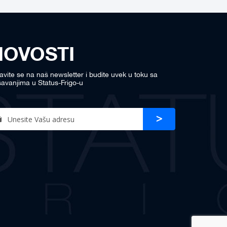
NOVOSTI
javite se na naš newsletter i budite uvek u toku sa
avanjima u Status-Frigo-u
n
Prijava
r
sletter: