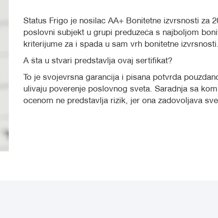
Status Frigo je nosilac AA+ Bonitetne izvrsnosti za 2
poslovni subjekt u grupi preduzeća s najboljom bon
kriterijume za i spada u sam vrh bonitetne izvrsnosti
A šta u stvari predstavlja ovaj sertifikat?
To je svojevrsna garancija i pisana potvrda pouzdano
ulivaju poverenje poslovnog sveta. Saradnja sa ko
ocenom ne predstavlja rizik, jer ona zadovoljava s