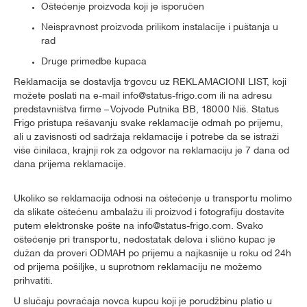
Oštećenje proizvoda koji je isporučen
Neispravnost proizvoda prilikom instalacije i puštanja u
rad
Druge primedbe kupaca
Reklamacija se dostavlja trgovcu uz REKLAMACIONI LIST, koji
možete poslati na e-mail info@status-frigo.com ili na adresu
predstavništva firme – Vojvode Putnika BB, 18000 Niš. Status
Frigo pristupa rešavanju svake reklamacije odmah po prijemu,
ali u zavisnosti od sadržaja reklamacije i potrebe da se istraži
više činilaca, krajnji rok za odgovor na reklamaciju je 7 dana od
dana prijema reklamacije.
Ukoliko se reklamacija odnosi na oštećenje u transportu molimo
da slikate oštećenu ambalažu ili proizvod i fotografiju dostavite
putem elektronske pošte na info@status-frigo.com. Svako
oštećenje pri transportu, nedostatak delova i slično kupac je
dužan da proveri ODMAH po prijemu a najkasnije u roku od 24h
od prijema pošiljke, u suprotnom reklamaciju ne možemo
prihvatiti.
U slučaju povraćaja novca kupcu koji je porudžbinu platio u