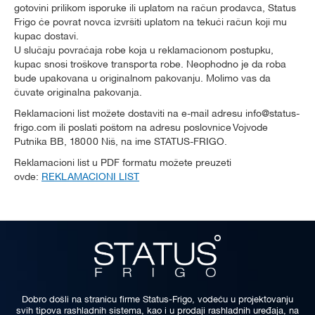
gotovini prilikom isporuke ili uplatom na račun prodavca, Status
Frigo će povrat novca izvršiti uplatom na tekući račun koji mu
kupac dostavi.
U slučaju povraćaja robe koja u reklamacionom postupku,
kupac snosi troškove transporta robe. Neophodno je da roba
bude upakovana u originalnom pakovanju. Molimo vas da
čuvate originalna pakovanja.
Reklamacioni list možete dostaviti na e-mail adresu info@status-
frigo.com ili poslati poštom na adresu poslovnice Vojvode
Putnika BB, 18000 Niš, na ime STATUS-FRIGO.
Reklamacioni list u PDF formatu možete preuzeti
ovde:
REKLAMACIONI LIST
Dobro došli na stranicu firme Status-Frigo, vodeću u projektovanju
svih tipova rashladnih sistema, kao i u prodaji rashladnih uređaja, na