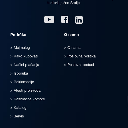
teritoriji južne Srbije.
Linkedin
Youtube
Facebook
Podrška
O nama
Moj nalog
O nama
Kako kupovati
Poslovna politika
Načini plaćanja
Poslovni podaci
Isporuka
Reklamacije
Atesti proizvoda
Rashladne komore
Katalog
Servis