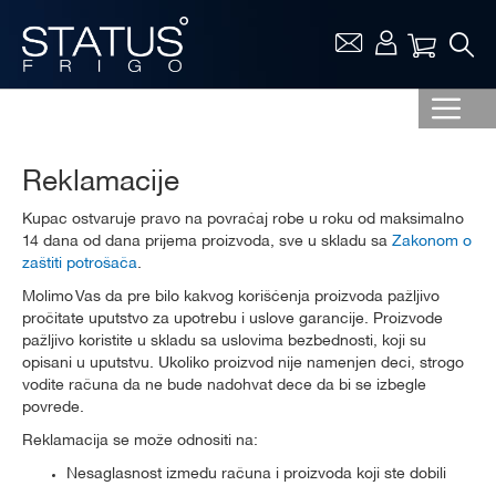
Vaša ko
Reklamacije
Kupac ostvaruje pravo na povraćaj robe u roku od maksimalno
14 dana od dana prijema proizvoda, sve u skladu sa
Zakonom o
zaštiti potrošača
.
Molimo Vas da pre bilo kakvog korišćenja proizvoda pažljivo
pročitate uputstvo za upotrebu i uslove garancije. Proizvode
pažljivo koristite u skladu sa uslovima bezbednosti, koji su
opisani u uputstvu. Ukoliko proizvod nije namenjen deci, strogo
vodite računa da ne bude nadohvat dece da bi se izbegle
povrede.
Reklamacija se može odnositi na:
Nesaglasnost između računa i proizvoda koji ste dobili