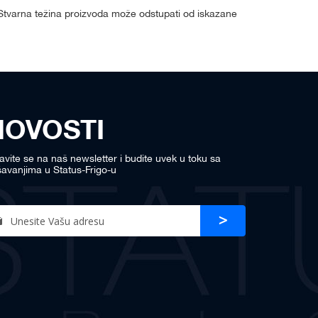
. Stvarna težina proizvoda može odstupati od iskazane
NOVOSTI
javite se na naš newsletter i budite uvek u toku sa
avanjima u Status-Frigo-u
n
Prijava
r
sletter: