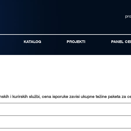
pr
KATALOG
PROJEKTI
PANEL CE
skih i kurirskih službi, cena isporuke zavisi ukupne težine paketa za c