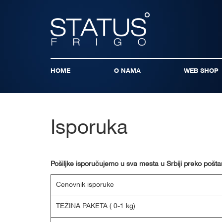
HOME
O NAMA
WEB SHOP
Isporuka
Pošiljke isporučujemo u sva mesta u Srbiji preko poštan
Cenovnik isporuke
TEŽINA PAKETA ( 0-1 kg)