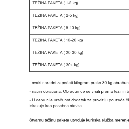
TEŽINA PAKETA ( 1-2 kg)
TEŽINA PAKETA ( 2-5 kg)
TEŽINA PAKETA ( 5-10 kg)
TEŽINA PAKETA ( 10-20 kg)
TEŽINA PAKETA ( 20-30 kg)
TEŽINA PAKETA ( 30+ kg)
- svaki naredni započeti kilogram preko 30 kg obrač
- način obračuna: Obračun će se vršiti prema težini i 
- U cenu nije uračunat dodatak za proviziju pouzeća 
iskazuje kao posebna stavka.
Stvarnu težinu paketa utvrđuje kurirska služba merenj