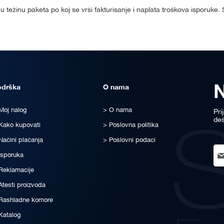
 težinu paketa po koj se vrši fakturisanje i naplata troškova isporuke
odrška
O nama
Moj nalog
O nama
Pri
deš
Kako kupovati
Poslovna politika
Načini plaćanja
Poslovni podaci
Sig
Isporuka
Up
for
Reklamacije
Ou
Atesti proizvoda
New
Rashladne komore
Katalog