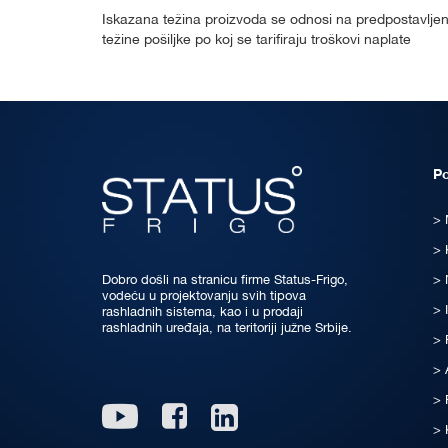
Iskazana težina proizvoda se odnosi na predpostavljenu
težine pošiljke po koj se tarifiraju troškovi naplate
P
Dobro došli na stranicu firme Status-Frigo,
vodeću u projektovanju svih tipova
rashladnih sistema, kao i u prodaji
rashladnih uređaja, na teritoriji južne Srbije.
Linkedin
Youtube
Facebook