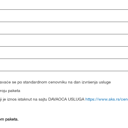
unavaće se po standardnom cenovniku na dan izvršenja usluge
broju paketa
čiji je iznos istaknut na sajtu DAVAOCA USLUGA
https://www.aks.rs/cen
em paketa.