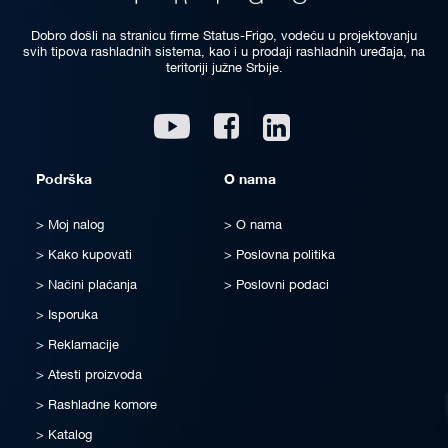
Dobro došli na stranicu firme Status-Frigo, vodeću u projektovanju
svih tipova rashladnih sistema, kao i u prodaji rashladnih uređaja, na
teritoriji južne Srbije.
Linkedin
Youtube
Facebook
Podrška
O nama
Moj nalog
O nama
Kako kupovati
Poslovna politika
Načini plaćanja
Poslovni podaci
Isporuka
Reklamacije
Atesti proizvoda
Rashladne komore
Katalog