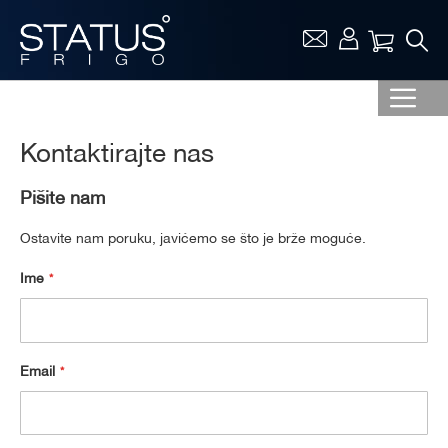
Vaša ko
Kontaktirajte nas
Pišite nam
Ostavite nam poruku, javićemo se što je brže moguće.
Ime
Email