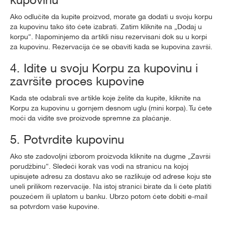
kupovinu
Ako odlučite da kupite proizvod, morate ga dodati u svoju korpu
za kupovinu tako što ćete izabrati. Zatim kliknite na „Dodaj u
korpu“. Napominjemo da artikli nisu rezervisani dok su u korpi
za kupovinu. Rezervacija će se obaviti kada se kupovina završi.
4. Idite u svoju Korpu za kupovinu i
završite proces kupovine
Kada ste odabrali sve artikle koje želite da kupite, kliknite na
Korpu za kupovinu u gornjem desnom uglu (mini korpa). Tu ćete
moći da vidite sve proizvode spremne za plaćanje.
5. Potvrdite kupovinu
Ako ste zadovoljni izborom proizvoda kliknite na dugme „Završi
porudžbinu“. Sledeći korak vas vodi na stranicu na kojoj
upisujete adresu za dostavu ako se razlikuje od adrese koju ste
uneli prilikom rezervacije. Na istoj stranici birate da li ćete platiti
pouzećem ili uplatom u banku. Ubrzo potom ćete dobiti e-mail
sa potvrdom vaše kupovine.