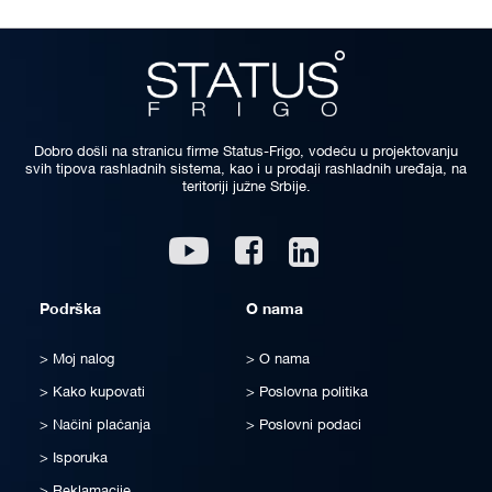
Dobro došli na stranicu firme Status-Frigo, vodeću u projektovanju
svih tipova rashladnih sistema, kao i u prodaji rashladnih uređaja, na
teritoriji južne Srbije.
Linkedin
Youtube
Facebook
Podrška
O nama
Moj nalog
O nama
Kako kupovati
Poslovna politika
Načini plaćanja
Poslovni podaci
Isporuka