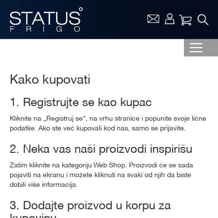
Vaša ko
Kako kupovati
1. Registrujte se kao kupac
Kliknite na „Registruj se“, na vrhu stranice i popunite svoje lične
podatke. Ako ste već kupovali kod nas, samo se prijavite.
2. Neka vas naši proizvodi inspirišu
Zatim kliknite na kategoriju Web Shop. Proizvodi će se sada
pojaviti na ekranu i možete kliknuti na svaki od njih da biste
dobili više informacija.
3. Dodajte proizvod u korpu za