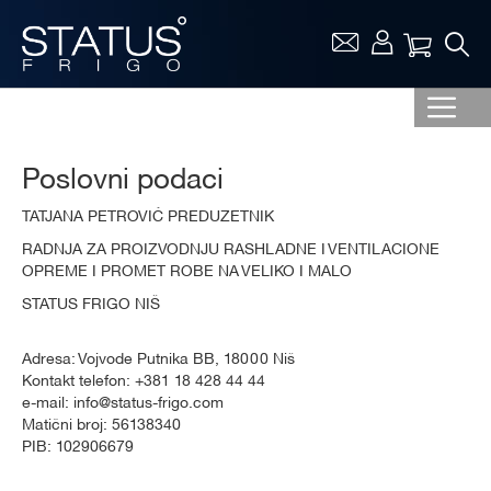
Vaša ko
Poslovni podaci
TATJANA PETROVIĆ PREDUZETNIK
RADNJA ZA PROIZVODNJU RASHLADNE I VENTILACIONE
OPREME I PROMET ROBE NA VELIKO I MALO
STATUS FRIGO NIŠ
Adresa: Vojvode Putnika BB, 18000 Niš
Kontakt telefon: +381 18 428 44 44
e-mail: info@status-frigo.com
Matični broj: 56138340
PIB: 102906679