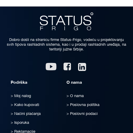
Dobro došli na stranicu firme Status-Frigo, vodeću u projektovanju
svih tipova rashladnih sistema, kao i u prodaji rashladnih uređaja, na
teritoriji južne Srbije.
Linkedin
Youtube
Facebook
Podrška
O nama
Moj nalog
O nama
Kako kupovati
Poslovna politika
Načini plaćanja
Poslovni podaci
Isporuka
Reklamacije