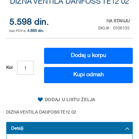
DIZNA VENTILA DANFOSS TE12 02
to
the
beginning
of
5.598 din.
NA STANJU
the
SKU
0106135
4.665 din.
images
gallery
Dodaj u korpu
Kol
Kupi odmah
DODAJ U LISTU ŽELJA
DIZNA VENTILA DANFOSS TE12 02
Detalji