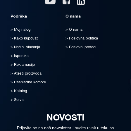
Podrška
O nama
Moj nalog
O nama
Kako kupovati
Poslovna politika
Načini plaćanja
Poslovni podaci
Isporuka
Reklamacije
Atesti proizvoda
Rashladne komore
Katalog
Servis
NOVOSTI
Prijavite se na naš newsletter i budite uvek u toku sa