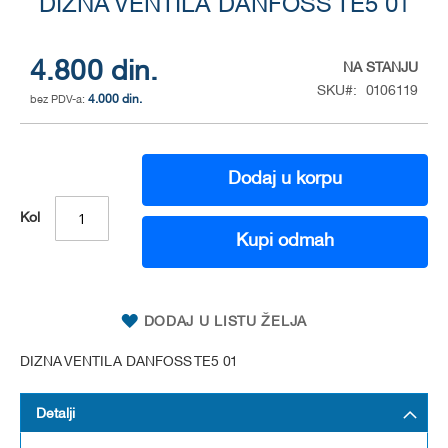
DIZNA VENTILA DANFOSS TE5 01
to
the
beginning
of
4.800 din.
NA STANJU
the
SKU
0106119
4.000 din.
images
gallery
Dodaj u korpu
Kol
Kupi odmah
DODAJ U LISTU ŽELJA
DIZNA VENTILA DANFOSS TE5 01
Detalji