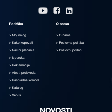
Linkedin
Youtube
Facebook
Podrška
O nama
Moj nalog
O nama
Kako kupovati
Poslovna politika
Načini plaćanja
Poslovni podaci
Isporuka
Reklamacije
Atesti proizvoda
Rashladne komore
Katalog
Servis
NOVOSTI