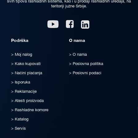
svih tipova rashladnih sistema, kao i u prodaji rashladnih uređaja, na
teritoriji južne Srbije.
Linkedin
Youtube
Facebook
Podrška
O nama
Moj nalog
O nama
Kako kupovati
Poslovna politika
Načini plaćanja
Poslovni podaci
Isporuka
Reklamacije
Atesti proizvoda
Rashladne komore
Katalog
Servis