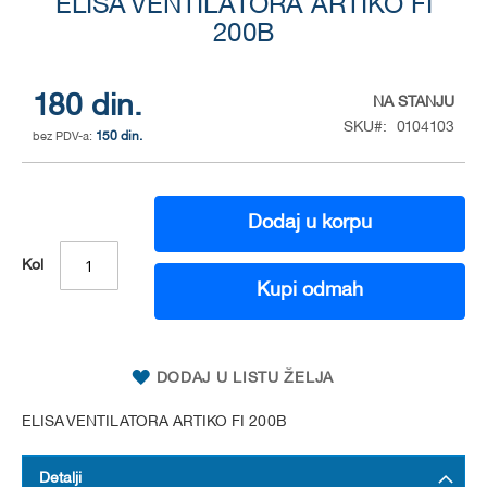
to
ELISA VENTILATORA ARTIKO FI
the
200B
beginning
of
the
180 din.
NA STANJU
images
SKU
0104103
gallery
150 din.
Dodaj u korpu
Kol
Kupi odmah
DODAJ U LISTU ŽELJA
ELISA VENTILATORA ARTIKO FI 200B
Detalji