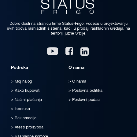
Dobro došli na stranicu firme Status-Frigo, vodeću u projektovanju
svih tipova rashladnih sistema, kao i u prodaji rashladnih uređaja, na
teritoriji južne Srbije.
Linkedin
Youtube
Facebook
Podrška
O nama
Moj nalog
O nama
Kako kupovati
Poslovna politika
Načini plaćanja
Poslovni podaci
Isporuka
Reklamacije
Atesti proizvoda
Rashladne komore