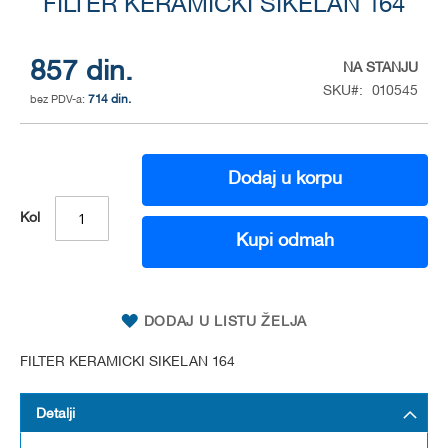
to
FILTER KERAMICKI SIKELAN 164
the
beginning
of
857 din.
NA STANJU
the
SKU
010545
714 din.
images
gallery
Dodaj u korpu
Kol
Kupi odmah
DODAJ U LISTU ŽELJA
FILTER KERAMICKI SIKELAN 164
Detalji