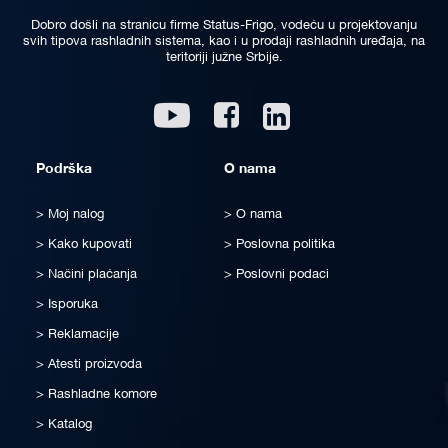
Dobro došli na stranicu firme Status-Frigo, vodeću u projektovanju
svih tipova rashladnih sistema, kao i u prodaji rashladnih uređaja, na
teritoriji južne Srbije.
Linkedin
Youtube
Facebook
Podrška
O nama
Moj nalog
O nama
Kako kupovati
Poslovna politika
Načini plaćanja
Poslovni podaci
Isporuka
Reklamacije
Atesti proizvoda
Rashladne komore
Katalog