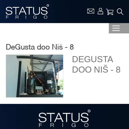
Vaša ko
DeGusta doo Niš - 8
DEGUSTA
DOO NIŠ - 8