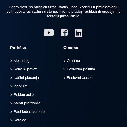
Dobro došli na stranicu firme Status-Frigo, vodeću u projektovanju
svih tipova rashladnih sistema, kao i u prodaji rashladnih uređaja, na
teritoriji južne Srbije.
Linkedin
Youtube
Facebook
Podrška
O nama
Moj nalog
O nama
Kako kupovati
Poslovna politika
Načini plaćanja
Poslovni podaci
Isporuka
Reklamacije
Atesti proizvoda
Rashladne komore
Katalog