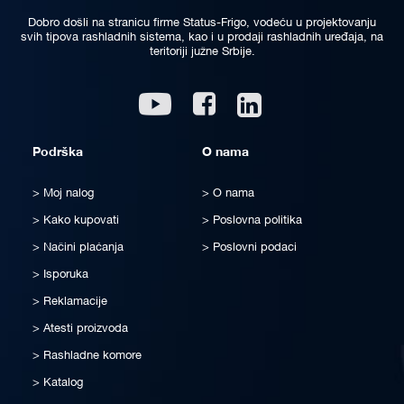
Dobro došli na stranicu firme Status-Frigo, vodeću u projektovanju
svih tipova rashladnih sistema, kao i u prodaji rashladnih uređaja, na
teritoriji južne Srbije.
Linkedin
Youtube
Facebook
Podrška
O nama
Moj nalog
O nama
Kako kupovati
Poslovna politika
Načini plaćanja
Poslovni podaci
Isporuka
Reklamacije
Atesti proizvoda
Rashladne komore
Katalog