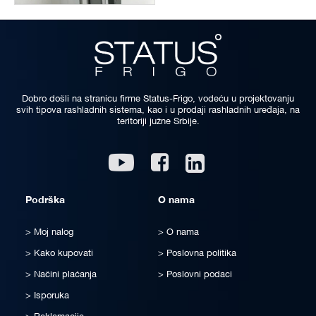
Dobro došli na stranicu firme Status-Frigo, vodeću u projektovanju
svih tipova rashladnih sistema, kao i u prodaji rashladnih uređaja, na
teritoriji južne Srbije.
Linkedin
Youtube
Facebook
Podrška
O nama
Moj nalog
O nama
Kako kupovati
Poslovna politika
Načini plaćanja
Poslovni podaci
Isporuka