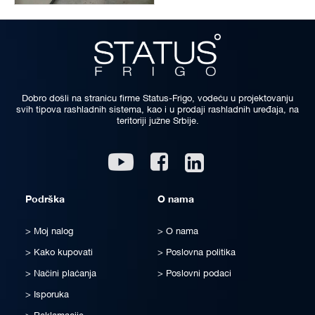
Dobro došli na stranicu firme Status-Frigo, vodeću u projektovanju
svih tipova rashladnih sistema, kao i u prodaji rashladnih uređaja, na
teritoriji južne Srbije.
Linkedin
Youtube
Facebook
Podrška
O nama
Moj nalog
O nama
Kako kupovati
Poslovna politika
Načini plaćanja
Poslovni podaci
Isporuka