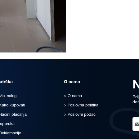
odrška
O nama
Moj nalog
O nama
Pri
deš
Kako kupovati
Poslovna politika
Načini plaćanja
Poslovni podaci
Sig
Isporuka
Up
for
Reklamacije
Ou