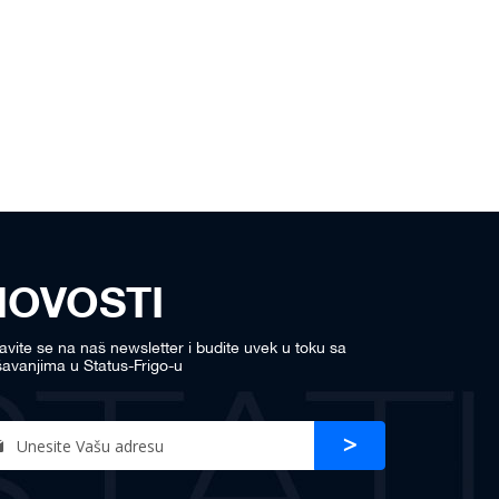
NOVOSTI
javite se na naš newsletter i budite uvek u toku sa
avanjima u Status-Frigo-u
n
Prijava
r