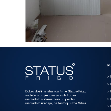
P
Dobro došli na stranicu firme Status-Frigo,
vodeću u projektovanju svih tipova
rashladnih sistema, kao i u prodaji
rashladnih uređaja, na teritoriji južne Srbije.