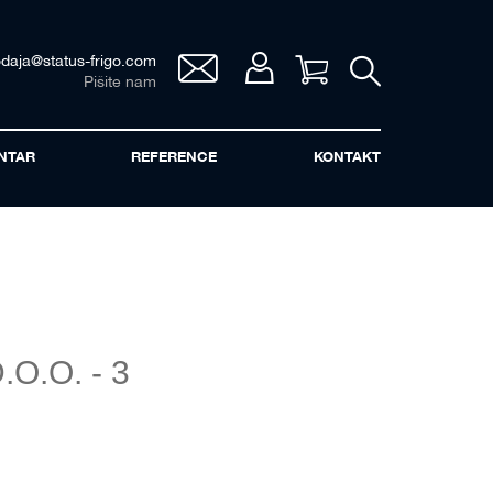
odaja@status-frigo.com
Vaša korpa
Pišite nam
NTAR
REFERENCE
KONTAKT
O.O. - 3