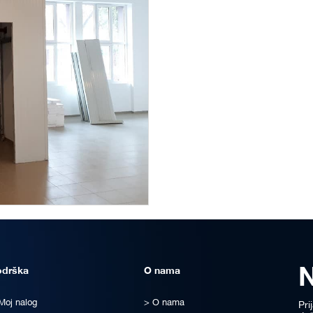
odrška
O nama
Moj nalog
O nama
Pri