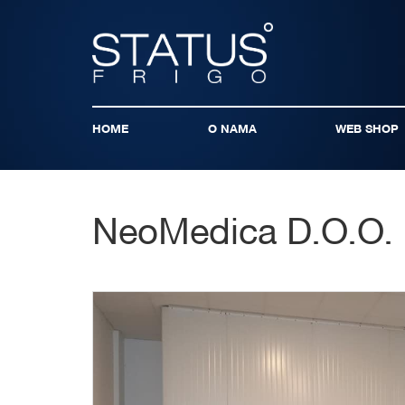
HOME
O NAMA
WEB SHOP
NeoMedica D.O.O. 