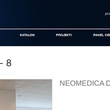
pr
KATALOG
PROJEKTI
PANEL CE
- 8
NEOMEDICA D.