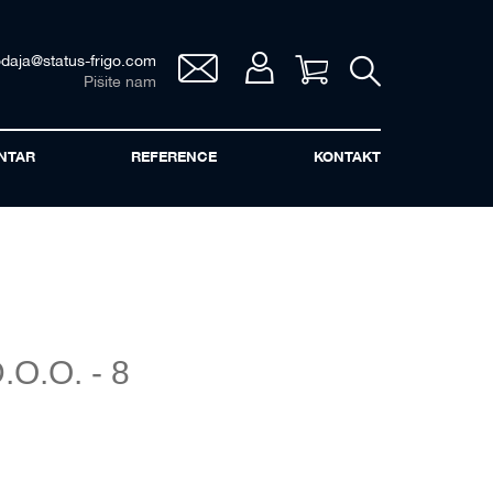
odaja@status-frigo.com
Vaša korpa
Pišite nam
NTAR
REFERENCE
KONTAKT
O.O. - 8