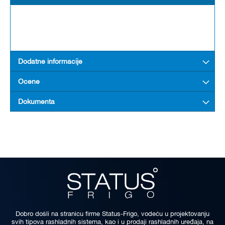
Dodatne informacije
Ocene
Dokumenta
Dobro došli na stranicu firme Status-Frigo, vodeću u projektovanju
svih tipova rashladnih sistema, kao i u prodaji rashladnih uređaja, na