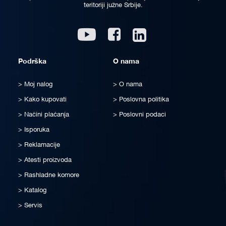
teritoriji južne Srbije.
Linkedin
Youtube
Facebook
Podrška
O nama
Moj nalog
O nama
Kako kupovati
Poslovna politika
Načini plaćanja
Poslovni podaci
Isporuka
Reklamacije
Atesti proizvoda
Rashladne komore
Katalog
Servis