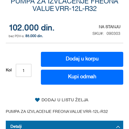
PUMPA ZA IZVLACENJE FREONA
to
the
VALUE VRR-12L-R32
beginning
of
the
102.000 din.
NA STANJU
images
SKU
090303
gallery
85.000 din.
Dodaj u korpu
Kol
Kupi odmah
DODAJ U LISTU ŽELJA
PUMPA ZA IZVLACENJE FREONA VALUE VRR-12L-R32
Detalji