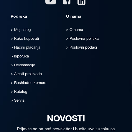
Podrška
O nama
Moj nalog
O nama
Kako kupovati
Poslovna politika
Načini plaćanja
Poslovni podaci
Isporuka
Reklamacije
Atesti proizvoda
Rashladne komore
Katalog
Servis
NOVOSTI
Prijavite se na naš newsletter i budite uvek u toku sa