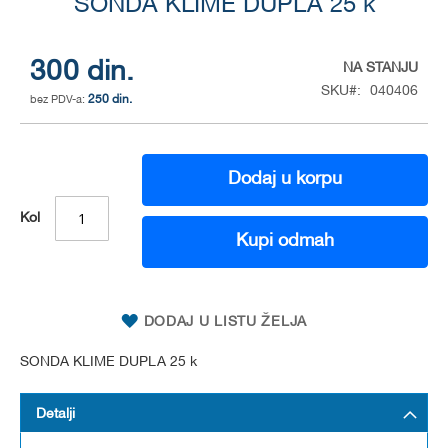
to
SONDA KLIME DUPLA 25 k
the
beginning
of
300 din.
NA STANJU
the
SKU
040406
250 din.
images
gallery
Dodaj u korpu
Kol
Kupi odmah
DODAJ U LISTU ŽELJA
SONDA KLIME DUPLA 25 k
Detalji