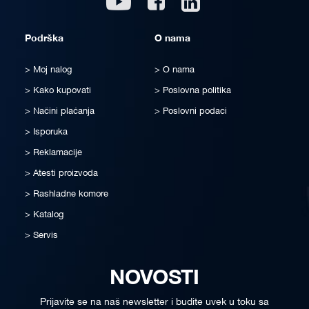
Podrška
O nama
Moj nalog
O nama
Kako kupovati
Poslovna politika
Načini plaćanja
Poslovni podaci
Isporuka
Reklamacije
Atesti proizvoda
Rashladne komore
Katalog
Servis
NOVOSTI
Prijavite se na naš newsletter i budite uvek u toku sa