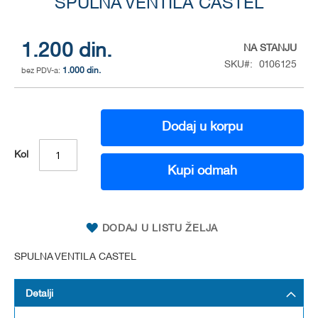
to
SPULNA VENTILA CASTEL
the
beginning
of
1.200 din.
NA STANJU
the
SKU
0106125
1.000 din.
images
gallery
Dodaj u korpu
Kol
Kupi odmah
DODAJ U LISTU ŽELJA
SPULNA VENTILA CASTEL
Detalji