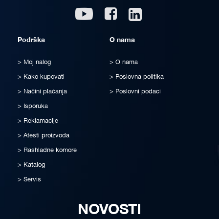
Linkedin
Youtube
Facebook
Podrška
O nama
Moj nalog
O nama
Kako kupovati
Poslovna politika
Načini plaćanja
Poslovni podaci
Isporuka
Reklamacije
Atesti proizvoda
Rashladne komore
Katalog
Servis
NOVOSTI