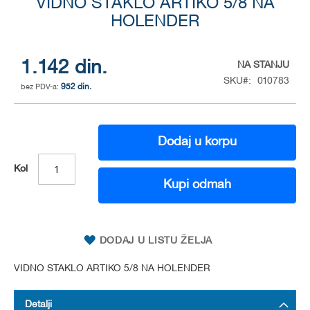
to
VIDNO STAKLO ARTIKO 5/8 NA
the
HOLENDER
beginning
of
the
1.142 din.
NA STANJU
images
SKU
010783
gallery
952 din.
Dodaj u korpu
Kol
Kupi odmah
DODAJ U LISTU ŽELJA
VIDNO STAKLO ARTIKO 5/8 NA HOLENDER
Detalji