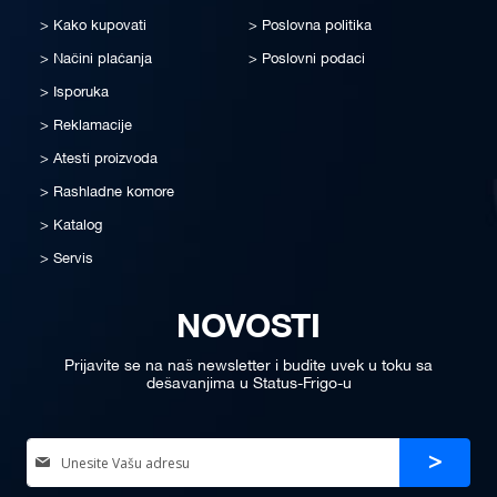
Kako kupovati
Poslovna politika
Načini plaćanja
Poslovni podaci
Isporuka
Reklamacije
Atesti proizvoda
Rashladne komore
Katalog
Servis
NOVOSTI
Prijavite se na naš newsletter i budite uvek u toku sa
dešavanjima u Status-Frigo-u
Sign
Prijava
Up
for