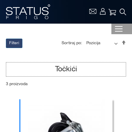
Vaša ko
Pos
Sortiraj po:
Filteri
op
sor
Točkići
3
proizvoda