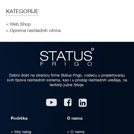
U
DODAJ
KATEGORIJE
LISTU
ZA
Web Shop
ŽELJA
POREĐENJE
Oprema rashladnih vitrina
Dobro došli na stranicu firme Status-Frigo, vodeću u projektovanju
svih tipova rashladnih sistema, kao i u prodaji rashladnih uređaja, na
teritoriji južne Srbije.
Linkedin
Youtube
Facebook
Podrška
O nama
Moj nalog
O nama