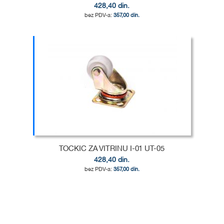
428,40 din.
357,00 din.
Dodaj u korpu
DODAJ
U
DODAJ
LISTU
ZA
ŽELJA
POREĐENJE
TOCKIC ZA VITRINU I-01 UT-05
428,40 din.
357,00 din.
Dodaj u korpu
DODAJ