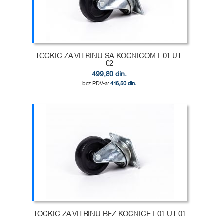
TOCKIC ZA VITRINU SA KOCNICOM I-01 UT-
02
499,80 din.
416,50 din.
Dodaj u korpu
DODAJ
U
DODAJ
LISTU
ZA
ŽELJA
POREĐENJE
TOCKIC ZA VITRINU BEZ KOCNICE I-01 UT-01