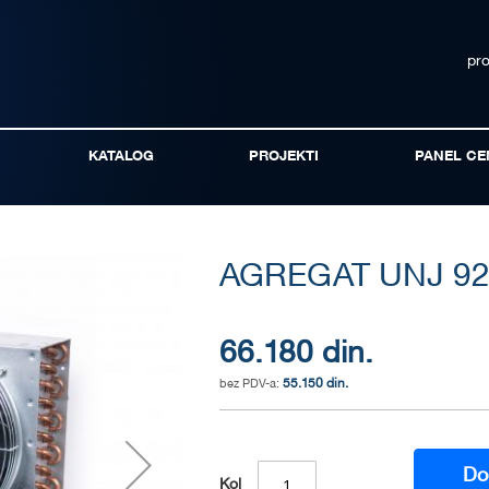
pr
KATALOG
PROJEKTI
PANEL CE
AGREGAT UNJ 9
66.180 din.
55.150 din.
Do
Kol