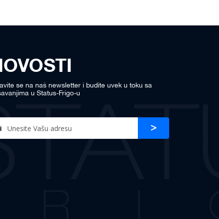
NOVOSTI
javite se na naš newsletter i budite uvek u toku sa
avanjima u Status-Frigo-u
n
Prijava
r
sletter: