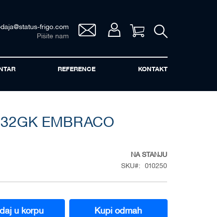
odaja@status-frigo.com
Vaša korpa
Pišite nam
NTAR
REFERENCE
KONTAKT
232GK EMBRACO
NA STANJU
SKU
010250
daj u korpu
Kupi odmah