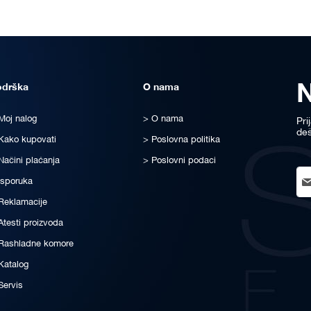
odrška
O nama
Moj nalog
O nama
Pri
deš
Kako kupovati
Poslovna politika
Načini plaćanja
Poslovni podaci
Sig
Isporuka
Up
for
Reklamacije
Ou
Atesti proizvoda
New
Rashladne komore
Katalog
Servis