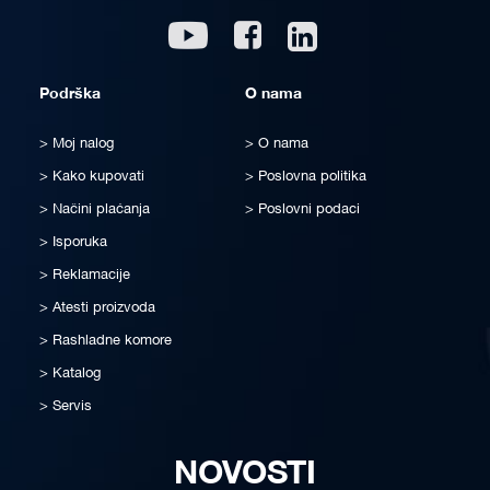
Linkedin
Youtube
Facebook
Podrška
O nama
Moj nalog
O nama
Kako kupovati
Poslovna politika
Načini plaćanja
Poslovni podaci
Isporuka
Reklamacije
Atesti proizvoda
Rashladne komore
Katalog
Servis
NOVOSTI