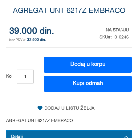
Skip
to
AGREGAT UNT 6217Z EMBRACO
the
beginning
of
39.000 din.
NA STANJU
the
SKU
010246
32.500 din.
images
gallery
Dodaj u korpu
Kol
Kupi odmah
DODAJ U LISTU ŽELJA
AGREGAT UNT 6217Z EMBRACO
Detalji