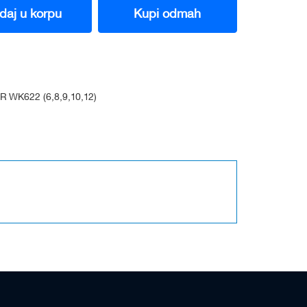
daj u korpu
Kupi odmah
WK622 (6,8,9,10,12)