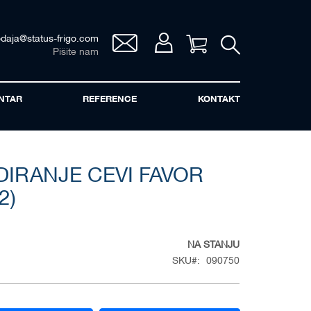
odaja@status-frigo.com
Vaša korpa
Pišite nam
NTAR
REFERENCE
KONTAKT
DIRANJE CEVI FAVOR
2)
NA STANJU
SKU
090750