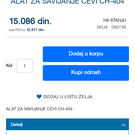
ALAT ZA SAVIJANJE CEVI CH-404
to
the
beginning
of
15.086 din.
NA STANJU
the
SKU
090738
12.571 din.
images
gallery
Dodaj u korpu
Kol
Kupi odmah
DODAJ U LISTU ŽELJA
ALAT ZA SAVIJANJE CEVI CH-404
Detalji