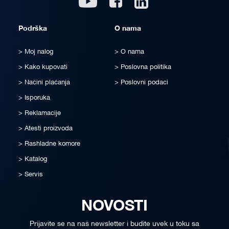
Podrška
O nama
Moj nalog
O nama
Kako kupovati
Poslovna politika
Načini plaćanja
Poslovni podaci
Isporuka
Reklamacije
Atesti proizvoda
Rashladne komore
Katalog
Servis
NOVOSTI
Prijavite se na naš newsletter i budite uvek u toku sa