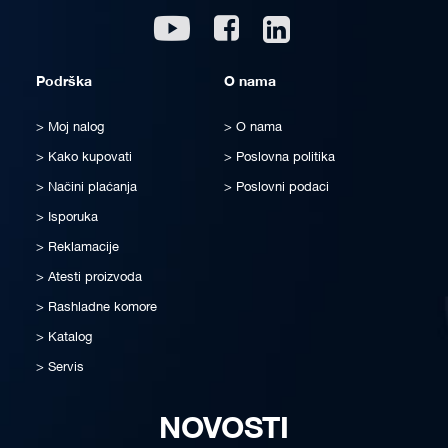
Linkedin
Youtube
Facebook
Podrška
O nama
Moj nalog
O nama
Kako kupovati
Poslovna politika
Načini plaćanja
Poslovni podaci
Isporuka
Reklamacije
Atesti proizvoda
Rashladne komore
Katalog
Servis
NOVOSTI