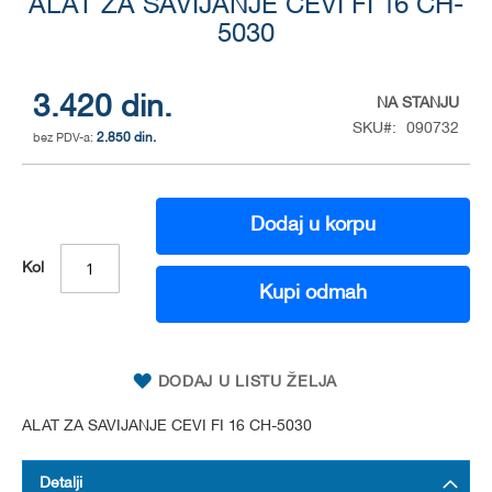
ALAT ZA SAVIJANJE CEVI FI 16 CH-
to
the
5030
beginning
of
the
3.420 din.
NA STANJU
images
SKU
090732
gallery
2.850 din.
Dodaj u korpu
Kol
Kupi odmah
DODAJ U LISTU ŽELJA
ALAT ZA SAVIJANJE CEVI FI 16 CH-5030
Detalji