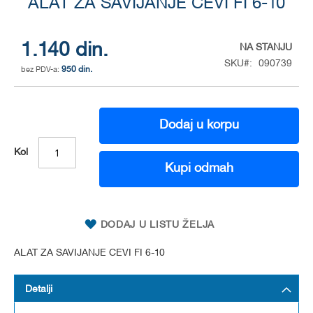
to
ALAT ZA SAVIJANJE CEVI FI 6-10
the
beginning
of
1.140 din.
NA STANJU
the
SKU
090739
950 din.
images
gallery
Dodaj u korpu
Kol
Kupi odmah
DODAJ U LISTU ŽELJA
ALAT ZA SAVIJANJE CEVI FI 6-10
Detalji