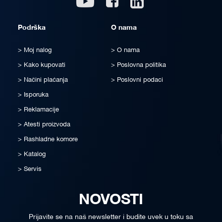
Podrška
O nama
Moj nalog
O nama
Kako kupovati
Poslovna politika
Načini plaćanja
Poslovni podaci
Isporuka
Reklamacije
Atesti proizvoda
Rashladne komore
Katalog
Servis
NOVOSTI
Prijavite se na naš newsletter i budite uvek u toku sa