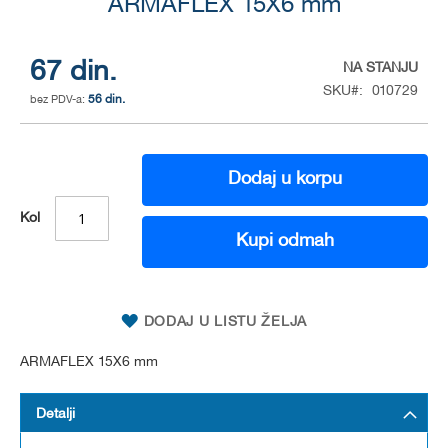
to
ARMAFLEX 15X6 mm
the
beginning
of
67 din.
NA STANJU
the
SKU
010729
56 din.
images
gallery
Dodaj u korpu
Kol
Kupi odmah
DODAJ U LISTU ŽELJA
ARMAFLEX 15X6 mm
Detalji