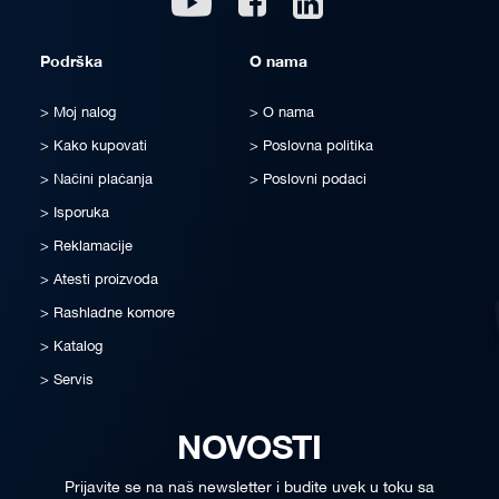
Podrška
O nama
Moj nalog
O nama
Kako kupovati
Poslovna politika
Načini plaćanja
Poslovni podaci
Isporuka
Reklamacije
Atesti proizvoda
Rashladne komore
Katalog
Servis
NOVOSTI
Prijavite se na naš newsletter i budite uvek u toku sa