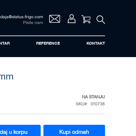
odaja@status-frigo.com
Vaša korpa
Pišite nam
NTAR
REFERENCE
KONTAKT
 mm
NA STANJU
SKU
010738
daj u korpu
Kupi odmah