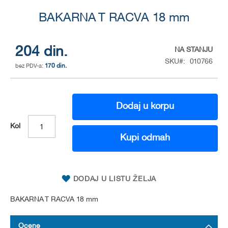
Skip
to
BAKARNA T RACVA 18 mm
the
beginning
of
204 din.
NA STANJU
the
SKU
010766
170 din.
images
gallery
Dodaj u korpu
Kol
Kupi odmah
DODAJ U LISTU ŽELJA
BAKARNA T RACVA 18 mm
Ocene