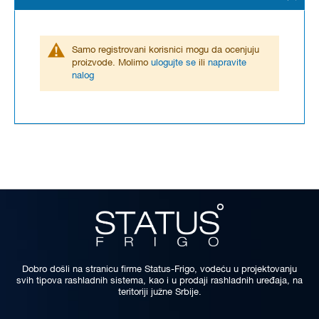
Samo registrovani korisnici mogu da ocenjuju
proizvode. Molimo
ulogujte se
ili
napravite
nalog
Dobro došli na stranicu firme Status-Frigo, vodeću u projektovanju
svih tipova rashladnih sistema, kao i u prodaji rashladnih uređaja, na
teritoriji južne Srbije.