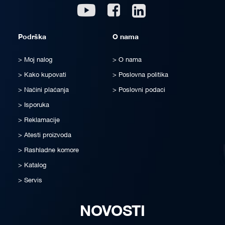
Linkedin
Youtube
Facebook
Podrška
O nama
Moj nalog
O nama
Kako kupovati
Poslovna politika
Načini plaćanja
Poslovni podaci
Isporuka
Reklamacije
Atesti proizvoda
Rashladne komore
Katalog
Servis
NOVOSTI