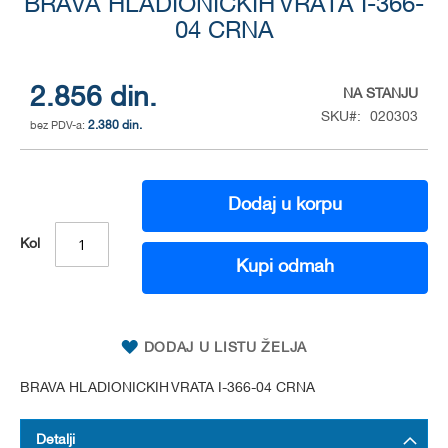
BRAVA HLADIONICKIH VRATA I-366-
to
the
04 CRNA
beginning
of
the
2.856 din.
NA STANJU
images
SKU
020303
gallery
2.380 din.
Dodaj u korpu
Kol
Kupi odmah
DODAJ U LISTU ŽELJA
BRAVA HLADIONICKIH VRATA I-366-04 CRNA
Detalji