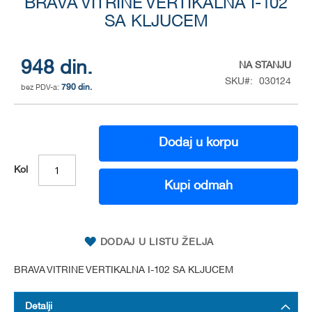
BRAVA VITRINE VERTIKALNA I-102
to
the
SA KLJUCEM
beginning
of
the
948 din.
NA STANJU
images
SKU
030124
gallery
790 din.
Dodaj u korpu
Kol
Kupi odmah
DODAJ U LISTU ŽELJA
BRAVA VITRINE VERTIKALNA I-102 SA KLJUCEM
Detalji