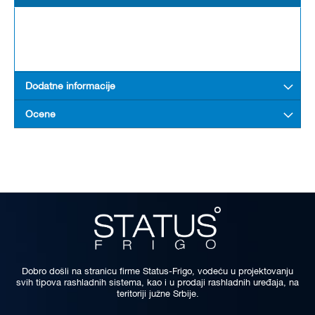
Dodatne informacije
Ocene
Dobro došli na stranicu firme Status-Frigo, vodeću u projektovanju
svih tipova rashladnih sistema, kao i u prodaji rashladnih uređaja, na
teritoriji južne Srbije.