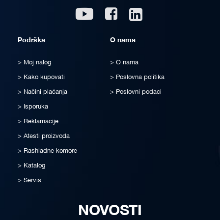
Linkedin
Youtube
Facebook
Podrška
O nama
Moj nalog
O nama
Kako kupovati
Poslovna politika
Načini plaćanja
Poslovni podaci
Isporuka
Reklamacije
Atesti proizvoda
Rashladne komore
Katalog
Servis
NOVOSTI