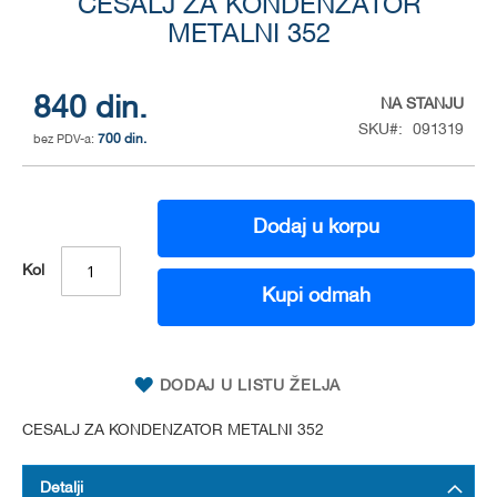
to
CESALJ ZA KONDENZATOR
the
METALNI 352
beginning
of
the
840 din.
NA STANJU
images
SKU
091319
gallery
700 din.
Dodaj u korpu
Kol
Kupi odmah
DODAJ U LISTU ŽELJA
CESALJ ZA KONDENZATOR METALNI 352
Detalji