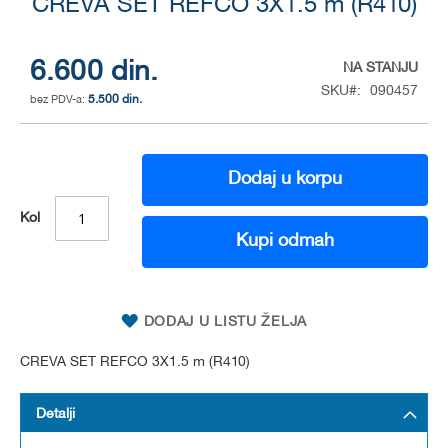
CREVA SET REFCO 3X1.5 m (R410)
to
the
beginning
of
6.600 din.
NA STANJU
the
SKU
090457
5.500 din.
images
gallery
Dodaj u korpu
Kol
Kupi odmah
DODAJ U LISTU ŽELJA
CREVA SET REFCO 3X1.5 m (R410)
Detalji