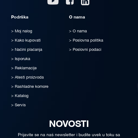
Podrška
O nama
Moj nalog
O nama
Kako kupovati
Poslovna politika
Načini plaćanja
Poslovni podaci
Isporuka
Reklamacije
Atesti proizvoda
Rashladne komore
Katalog
Servis
NOVOSTI
Prijavite se na naš newsletter i budite uvek u toku sa