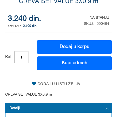
to
CREVA SET VALUE 3X0.9 m
the
beginning
of
3.240 din.
NA STANJU
the
SKU
090464
2.700 din.
images
gallery
Dodaj u korpu
Kol
Kupi odmah
DODAJ U LISTU ŽELJA
CREVA SET VALUE 3X0.9 m
Detalji