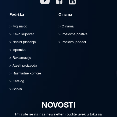
Podrška
O nama
Moj nalog
O nama
Kako kupovati
Poslovna politika
Načini plaćanja
Poslovni podaci
Isporuka
Reklamacije
Atesti proizvoda
Rashladne komore
Katalog
Servis
NOVOSTI
Prijavite se na naš newsletter i budite uvek u toku sa