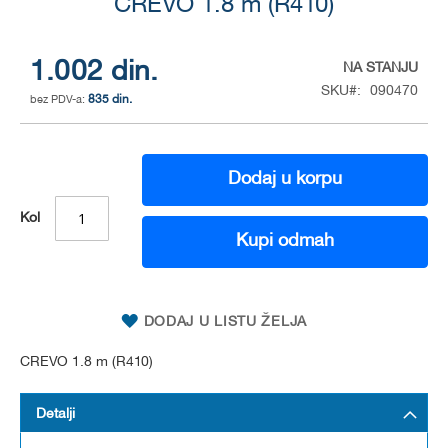
to
CREVO 1.8 m (R410)
the
beginning
of
1.002 din.
NA STANJU
the
SKU
090470
835 din.
images
gallery
Dodaj u korpu
Kol
Kupi odmah
DODAJ U LISTU ŽELJA
CREVO 1.8 m (R410)
Detalji