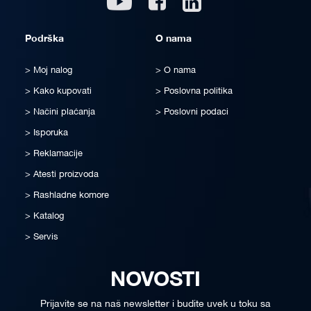
Podrška
O nama
Moj nalog
O nama
Kako kupovati
Poslovna politika
Načini plaćanja
Poslovni podaci
Isporuka
Reklamacije
Atesti proizvoda
Rashladne komore
Katalog
Servis
NOVOSTI
Prijavite se na naš newsletter i budite uvek u toku sa