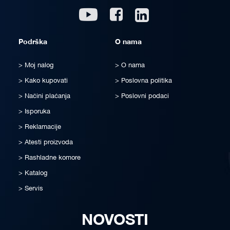
Linkedin
Youtube
Facebook
Podrška
O nama
Moj nalog
O nama
Kako kupovati
Poslovna politika
Načini plaćanja
Poslovni podaci
Isporuka
Reklamacije
Atesti proizvoda
Rashladne komore
Katalog
Servis
NOVOSTI