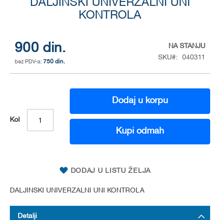
to
DALJINSKI UNIVERZALNI UNI
the
KONTROLA
beginning
of
the
900 din.
NA STANJU
images
SKU
040311
gallery
750 din.
Dodaj u korpu
Kol
Kupi odmah
DODAJ U LISTU ŽELJA
DALJINSKI UNIVERZALNI UNI KONTROLA
Detalji