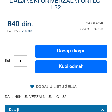
DALJINSKI UNIVERZALNI UNI LG-
to
the
L32
beginning
of
the
840 din.
NA STANJU
images
SKU
040310
gallery
700 din.
Dodaj u korpu
Kol
Kupi odmah
DODAJ U LISTU ŽELJA
DALJINSKI UNIVERZALNI UNI LG-L32
Detalji