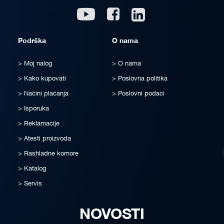
Linkedin
Youtube
Facebook
Podrška
O nama
Moj nalog
O nama
Kako kupovati
Poslovna politika
Načini plaćanja
Poslovni podaci
Isporuka
Reklamacije
Atesti proizvoda
Rashladne komore
Katalog
Servis
NOVOSTI