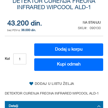
to
DETEKTOR CURENJA FREONA
the
INFRARED WIPCOOL ALD-1
beginning
of
the
43.200 din.
NA STANJU
images
SKU
090130
gallery
36.000 din.
Dodaj u korpu
Kol
Kupi odmah
DODAJ U LISTU ŽELJA
DETEKTOR CURENJA FREONA INFRARED WIPCOOL ALD-1
Detalji