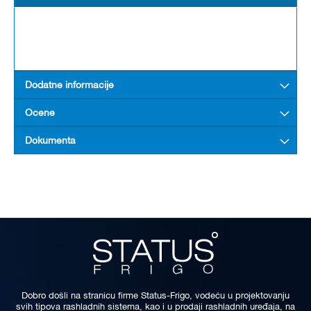
Dodatne informacije
Ocene
Dokumenta
Dobro došli na stranicu firme Status-Frigo, vodeću u projektovanju
svih tipova rashladnih sistema, kao i u prodaji rashladnih uređaja, na