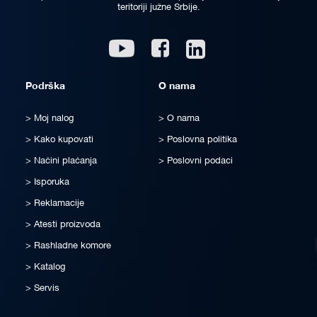
teritoriji južne Srbije.
Linkedin
Youtube
Facebook
Podrška
O nama
Moj nalog
O nama
Kako kupovati
Poslovna politika
Načini plaćanja
Poslovni podaci
Isporuka
Reklamacije
Atesti proizvoda
Rashladne komore
Katalog
Servis