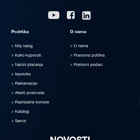
Linkedin
Youtube
Facebook
Podrška
O nama
Moj nalog
O nama
Kako kupovati
Poslovna politika
Načini plaćanja
Poslovni podaci
Isporuka
Reklamacije
Atesti proizvoda
Rashladne komore
Katalog
Servis