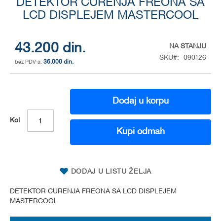
DETEKTOR CURENJA FREONA SA
to
the
LCD DISPLEJEM MASTERCOOL
beginning
of
the
43.200 din.
NA STANJU
images
SKU
090126
gallery
36.000 din.
Dodaj u korpu
Kol
Kupi odmah
DODAJ U LISTU ŽELJA
DETEKTOR CURENJA FREONA SA LCD DISPLEJEM
MASTERCOOL