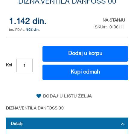
to
DIZNA VENTILA DANFOSS 00
the
beginning
of
1.142 din.
NA STANJU
the
SKU
0106111
952 din.
images
gallery
Dodaj u korpu
Kol
Kupi odmah
DODAJ U LISTU ŽELJA
DIZNA VENTILA DANFOSS 00
Detalji