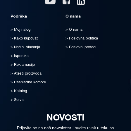
Podrška
O nama
Moj nalog
O nama
Kako kupovati
Poslovna politika
Načini plaćanja
Poslovni podaci
Isporuka
Reklamacije
Atesti proizvoda
Rashladne komore
Katalog
Servis
NOVOSTI
Prijavite se na naš newsletter i budite uvek u toku sa