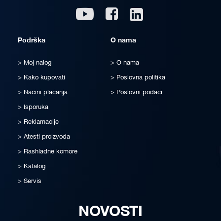
Linkedin
Youtube
Facebook
Podrška
O nama
Moj nalog
O nama
Kako kupovati
Poslovna politika
Načini plaćanja
Poslovni podaci
Isporuka
Reklamacije
Atesti proizvoda
Rashladne komore
Katalog
Servis
NOVOSTI