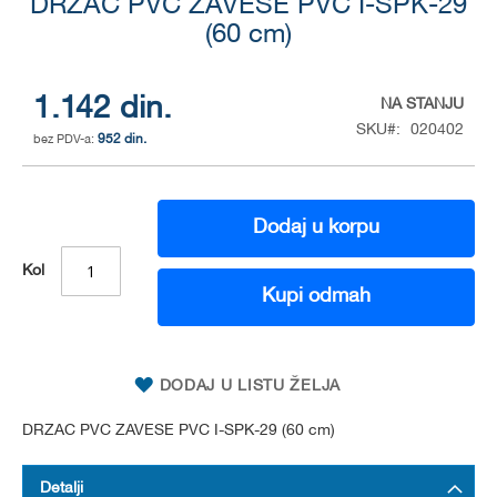
DRZAC PVC ZAVESE PVC I-SPK-29
to
the
(60 cm)
beginning
of
the
1.142 din.
NA STANJU
images
SKU
020402
gallery
952 din.
Dodaj u korpu
Kol
Kupi odmah
DODAJ U LISTU ŽELJA
DRZAC PVC ZAVESE PVC I-SPK-29 (60 cm)
Detalji