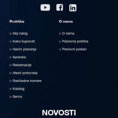
Linkedin
Youtube
Facebook
Podrška
O nama
Moj nalog
O nama
Kako kupovati
Poslovna politika
Načini plaćanja
Poslovni podaci
Isporuka
Reklamacije
Atesti proizvoda
Rashladne komore
Katalog
Servis
NOVOSTI