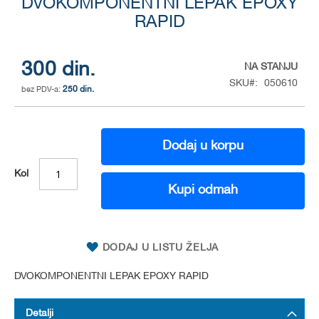
DVOKOMPONENTNI LEPAK EPOXY
to
the
RAPID
beginning
of
the
300 din.
NA STANJU
images
SKU
050610
gallery
250 din.
Dodaj u korpu
Kol
Kupi odmah
DODAJ U LISTU ŽELJA
DVOKOMPONENTNI LEPAK EPOXY RAPID
Detalji