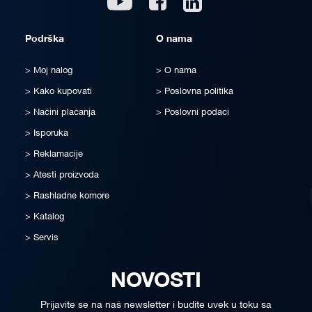
Podrška
O nama
Moj nalog
O nama
Kako kupovati
Poslovna politika
Načini plaćanja
Poslovni podaci
Isporuka
Reklamacije
Atesti proizvoda
Rashladne komore
Katalog
Servis
NOVOSTI
Prijavite se na naš newsletter i budite uvek u toku sa