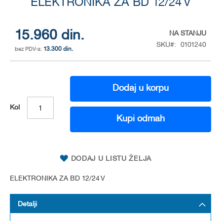
to
ELEKTRONIKA ZA BD 12/24 V
the
beginning
of
15.960 din.
NA STANJU
the
SKU
0101240
13.300 din.
images
gallery
Dodaj u korpu
Kol
Kupi odmah
DODAJ U LISTU ŽELJA
ELEKTRONIKA ZA BD 12/24 V
Detalji