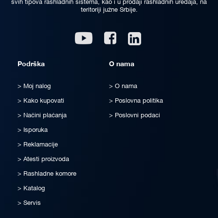
svih tipova rashladnih sistema, kao i u prodaji rashladnih uređaja, na
teritoriji južne Srbije.
Linkedin
Youtube
Facebook
Podrška
O nama
Moj nalog
O nama
Kako kupovati
Poslovna politika
Načini plaćanja
Poslovni podaci
Isporuka
Reklamacije
Atesti proizvoda
Rashladne komore
Katalog
Servis