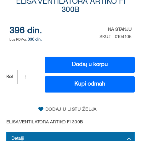
to
ELISA VENTILATORA ARTIKO FI
the
300B
beginning
of
the
396 din.
NA STANJU
images
SKU
0104106
gallery
330 din.
Dodaj u korpu
Kol
Kupi odmah
DODAJ U LISTU ŽELJA
ELISA VENTILATORA ARTIKO FI 300B
Detalji