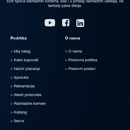
svih tipova rashladnih sistema, kao i u prodaji rashladnih uređaja, na
teritoriji južne Srbije.
Linkedin
Youtube
Facebook
Podrška
O nama
Moj nalog
O nama
Kako kupovati
Poslovna politika
Načini plaćanja
Poslovni podaci
Isporuka
Reklamacije
Atesti proizvoda
Rashladne komore
Katalog
Servis