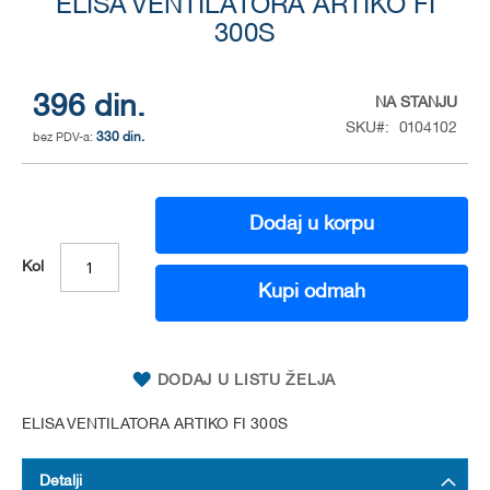
to
ELISA VENTILATORA ARTIKO FI
the
300S
beginning
of
the
396 din.
NA STANJU
images
SKU
0104102
gallery
330 din.
Dodaj u korpu
Kol
Kupi odmah
DODAJ U LISTU ŽELJA
ELISA VENTILATORA ARTIKO FI 300S
Detalji