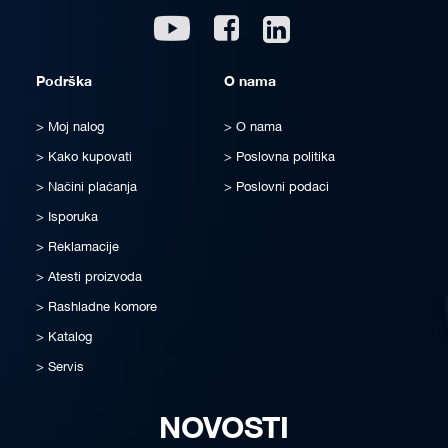
Linkedin
Youtube
Facebook
Podrška
O nama
Moj nalog
O nama
Kako kupovati
Poslovna politika
Načini plaćanja
Poslovni podaci
Isporuka
Reklamacije
Atesti proizvoda
Rashladne komore
Katalog
Servis
NOVOSTI