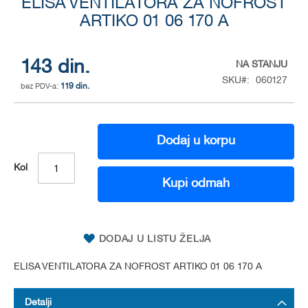
ELISA VENTILATORA ZA NOFROST
to
the
ARTIKO 01 06 170 A
beginning
of
the
143 din.
NA STANJU
images
SKU
060127
gallery
119 din.
Dodaj u korpu
Kol
Kupi odmah
DODAJ U LISTU ŽELJA
ELISA VENTILATORA ZA NOFROST ARTIKO 01 06 170 A
Detalji