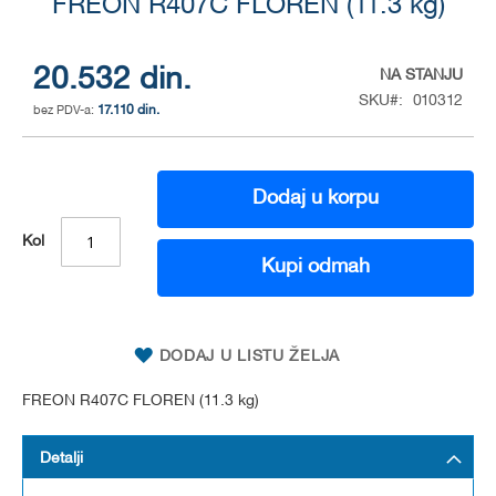
to
FREON R407C FLOREN (11.3 kg)
the
beginning
of
20.532 din.
NA STANJU
the
SKU
010312
17.110 din.
images
gallery
Dodaj u korpu
Kol
Kupi odmah
DODAJ U LISTU ŽELJA
FREON R407C FLOREN (11.3 kg)
Detalji