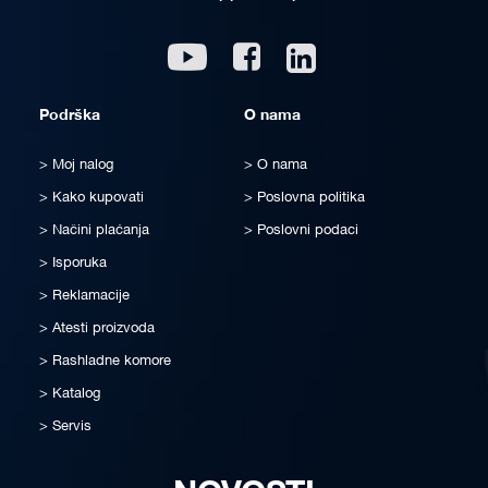
Linkedin
Youtube
Facebook
Podrška
O nama
Moj nalog
O nama
Kako kupovati
Poslovna politika
Načini plaćanja
Poslovni podaci
Isporuka
Reklamacije
Atesti proizvoda
Rashladne komore
Katalog
Servis