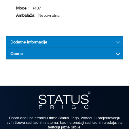
R407
Nepovratna
Dodatne informacije
Ocene
Dobro došli na stranicu firme Status-Frigo, vodeću u projektovanju
svih tipova rashladnih sistema, kao i u prodaji rashladnih uređaja, na
teritoriji južne Srbije.