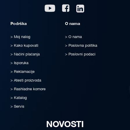
Linkedin
Youtube
Facebook
Podrška
O nama
Moj nalog
O nama
Kako kupovati
Poslovna politika
Načini plaćanja
Poslovni podaci
Isporuka
Reklamacije
Atesti proizvoda
Rashladne komore
Katalog
Servis
NOVOSTI