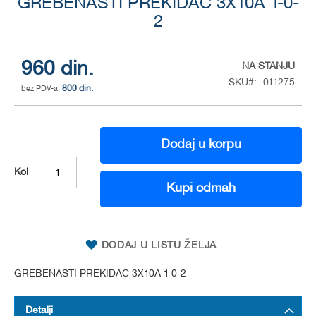
GREBENASTI PREKIDAC 3X10A 1-0-
to
the
2
beginning
of
the
960 din.
NA STANJU
images
SKU
011275
gallery
800 din.
Dodaj u korpu
Kol
Kupi odmah
DODAJ U LISTU ŽELJA
GREBENASTI PREKIDAC 3X10A 1-0-2
Detalji